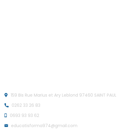
Accueil
A propos
Nos formations
Contact
Informations
159 Bis Rue Marius et Ary Leblond 97460 SAINT PAUL
0262 33 26 83
0693 93 93 62
educatisforma974@gmail.com