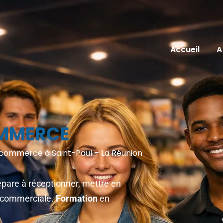
Accueil
A
OMMERCE
 commerce à Saint-Paul – La Réunion
pare à réceptionner, mettre en
té commerciale.
Formation
en