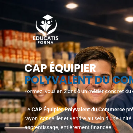
CAP ÉQUIPIER
POLYVALENT DU C
Formez-vous en 2 ans à un métier concret du
Le
CAP Équipier Polyvalent du Commerce
pré
rayon, conseiller et vendre au sein d’une uni
apprentissage, entièrement financée.