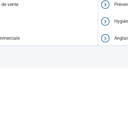
 de vente
Préven
Hygièn
mmerciale
Anglai
 semaine
CFA / Entreprise
57% du Rythme d'alternance