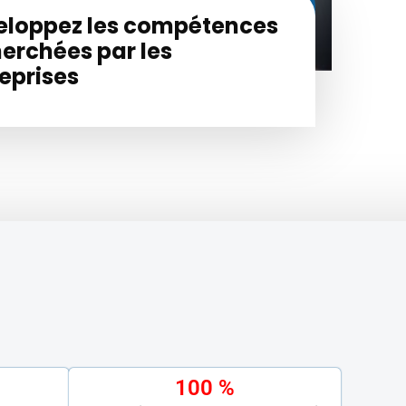
eloppez les compétences
erchées par les
eprises
100 %