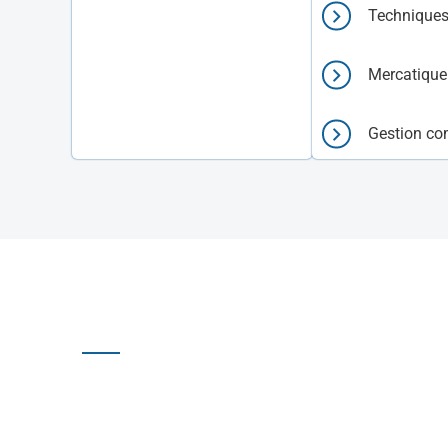
Techniques
Mercatique
Gestion co
ORGANISATION DE LA
1 jour /
FORMATION
Mardi