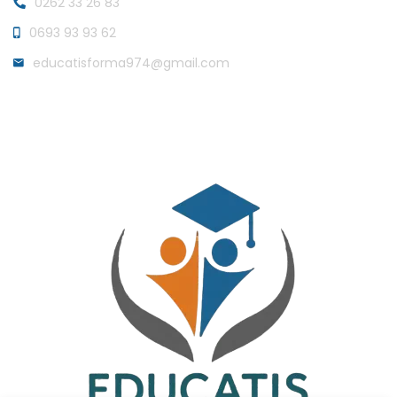
0262 33 26 83
0693 93 93 62
educatisforma974@gmail.com