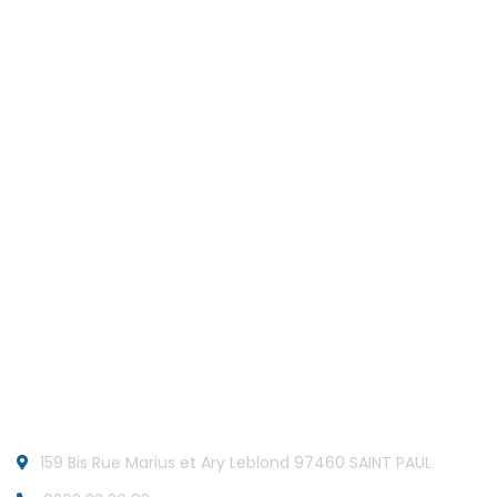
Liens
Accueil
A propos
Nos formations
Contact
Informations
159 Bis Rue Marius et Ary Leblond 97460 SAINT PAUL