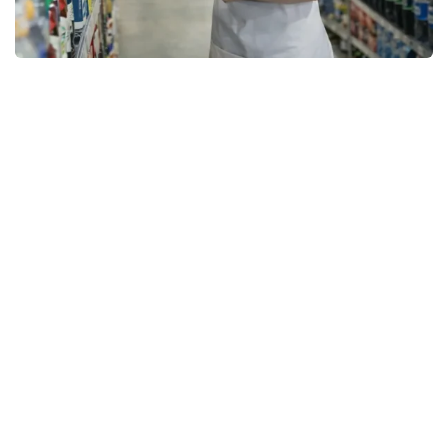
d’Établissement Marchand
Au centre de formation EDUCATIS FORMA, nous croyons
que la meilleure façon d’apprendre est de combiner
théorie et pratique. Nos formations par apprentissage
vous permettent d’acquérir des compétences
directement en entreprise, tout en suivant des cours
adaptés aux exigences du marché du travail